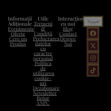
Informații
Utile
Interacționează
Adiționale
Termeni
cu noi
&
Evenimente
Blog
Condiții
Oferte
Contact
Prelucrarea
Cere un
Despre
datelor
Produs
Noi
cu
caracter
personal
Politica
de
utilizarea
cookie-
uri
Dezabonare
Newsletter
Retur
ANPC