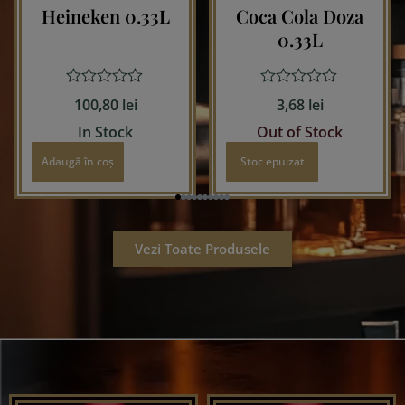
Heineken 0.33L
Coca Cola Doza
0.33L
Evaluat
Evaluat
100,80
lei
3,68
lei
la
la
0
0
In Stock
Out of Stock
din
din
5
5
Adaugă în coș
Stoc epuizat
Vezi Toate Produsele