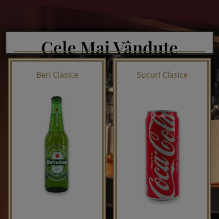
Cele Mai Vândute
Beri Clasice
Sucuri Clasice