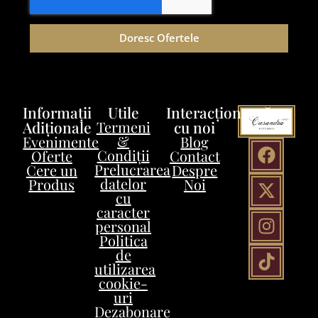
Doresc Ofertele
Informații
Utile
Interacționează
Adiționale
Termeni
cu noi
&
Evenimente
Blog
Condiții
Oferte
Contact
Prelucrarea
Cere un
Despre
datelor
Produs
Noi
cu
caracter
personal
Politica
de
utilizarea
cookie-
uri
Dezabonare