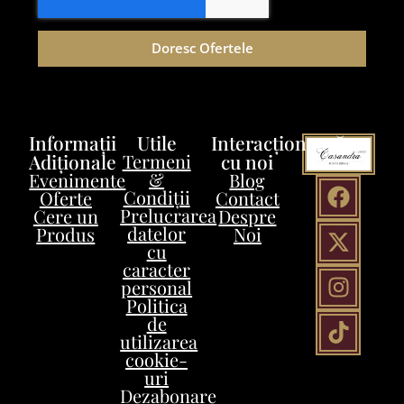
Doresc Ofertele
Informații
Utile
Interacționează
Adiționale
Termeni
cu noi
&
Evenimente
Blog
Condiții
Oferte
Contact
Prelucrarea
Cere un
Despre
datelor
Produs
Noi
cu
caracter
personal
Politica
de
utilizarea
cookie-
uri
Dezabonare