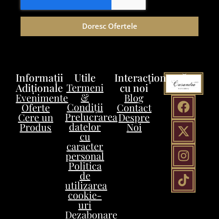
Doresc Ofertele
Informații
Utile
Interacționează
Adiționale
Termeni
cu noi
&
Evenimente
Blog
Condiții
Oferte
Contact
Prelucrarea
Cere un
Despre
datelor
Produs
Noi
cu
caracter
personal
Politica
de
utilizarea
cookie-
uri
Dezabonare