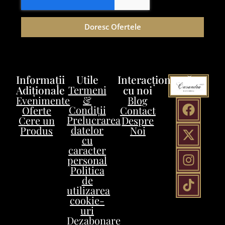
Doresc Ofertele
Informații
Utile
Interacționează
Adiționale
Termeni
cu noi
&
Evenimente
Blog
Condiții
Oferte
Contact
Prelucrarea
Cere un
Despre
datelor
Produs
Noi
cu
caracter
personal
Politica
de
utilizarea
cookie-
uri
Dezabonare