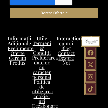
Doresc Ofertele
Informații
Utile
Interacționează
Adiționale
Termeni
cu noi
&
Evenimente
Blog
Condiții
Oferte
Contact
Prelucrarea
Cere un
Despre
datelor
Produs
Noi
cu
caracter
personal
Politica
de
utilizarea
cookie-
uri
Dezabonare