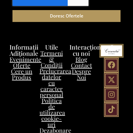
Doresc Ofertele
Informații
Utile
Interacționează
Adiționale
Termeni
cu noi
&
Evenimente
Blog
Condiții
Oferte
Contact
Prelucrarea
Cere un
Despre
datelor
Produs
Noi
cu
caracter
personal
Politica
de
utilizarea
cookie-
uri
Dezabonare