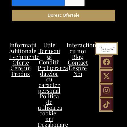
Doresc Ofertele
Informații
Utile
Interacționează
Adiționale
Termeni
cu noi
&
Evenimente
Blog
Condiții
Oferte
Contact
Prelucrarea
Cere un
Despre
datelor
Produs
Noi
cu
caracter
personal
Politica
de
utilizarea
cookie-
uri
Dezabonare