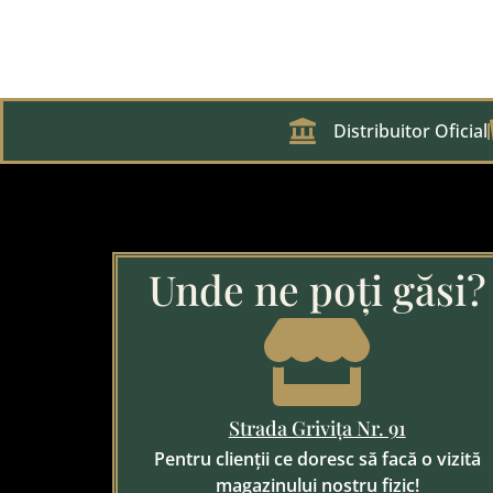
Distribuitor Oficial
Unde ne poți găsi?
Strada Grivița Nr. 91
Pentru clienții ce doresc să facă o vizită
magazinului nostru fizic!