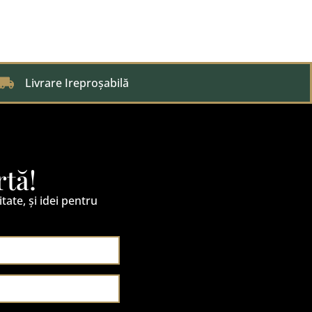
Livrare Ireproșabilă
rtă!
itate, și idei pentru