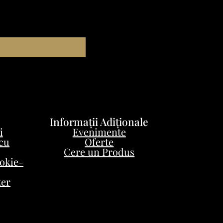
Informații Adiționale
i
Evenimente
 cu
Oferte
Cere un Produs
ookie-
ter