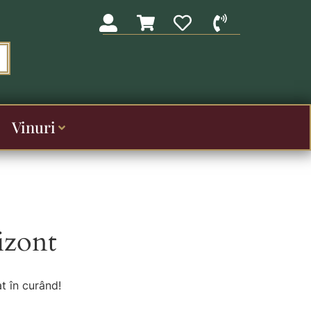
Vinuri
izont
t în curând!