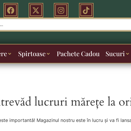
ere
Spirtoase
Pachete Cadou
Sucuri
ntrevăd lucruri mărețe la or
este importantă! Magazinul nostru este în lucru și va fi lansa