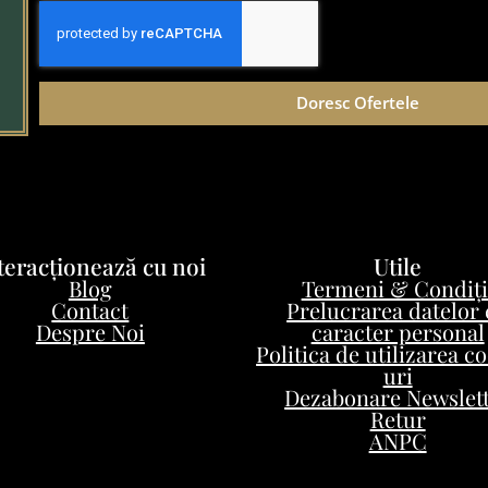
Doresc Ofertele
teracționează cu noi
Utile
Blog
Termeni & Condiți
Contact
Prelucrarea datelor
Despre Noi
caracter personal
Politica de utilizarea c
uri
Dezabonare Newslet
Retur
ANPC