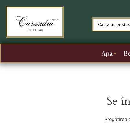
Apa
B
Se î
Pregătirea 