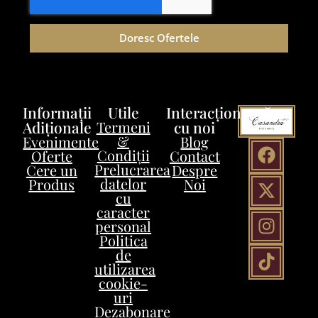
Doresc Ofertele
Informații
Utile
Interacționează
Adiționale
Termeni
cu noi
&
Evenimente
Blog
Condiții
Oferte
Contact
Prelucrarea
Cere un
Despre
datelor
Produs
Noi
cu
caracter
personal
Politica
de
utilizarea
cookie-
uri
Dezabonare