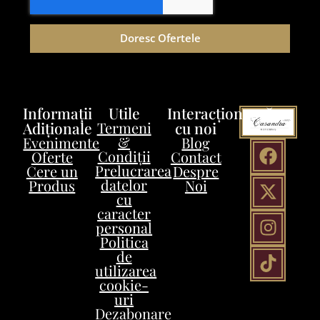
Doresc Ofertele
Informații
Utile
Interacționează
Adiționale
Termeni
cu noi
&
Evenimente
Blog
Condiții
Oferte
Contact
Prelucrarea
Cere un
Despre
datelor
Produs
Noi
cu
caracter
personal
Politica
de
utilizarea
cookie-
uri
Dezabonare