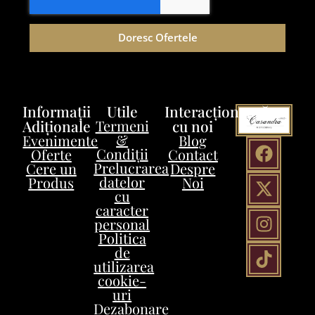
Doresc Ofertele
Informații
Utile
Interacționează
Adiționale
Termeni
cu noi
&
Evenimente
Blog
Condiții
Oferte
Contact
Prelucrarea
Cere un
Despre
datelor
Produs
Noi
cu
caracter
personal
Politica
de
utilizarea
cookie-
uri
Dezabonare