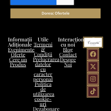
Doresc Ofertele
Informații
Utile
Interacționează
Adiționale
Termeni
cu noi
&
Evenimente
Blog
Condiții
Oferte
Contact
Prelucrarea
Cere un
Despre
datelor
Produs
Noi
cu
caracter
personal
Politica
de
utilizarea
cookie-
uri
Dezabonare