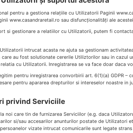
 Utilizatorii și suportul acestora
al pentru a gestiona relațiile cu Utilizatorii Paginii www.c
ginii www.casandraretail.ro sau disfuncționalități ale acestei
 si gestionare a relatiilor cu Utilizatorii, putem fi contacta
Utilizatorii intrucat acasta ne ajuta sa gestionam activitate
 care au fost solutionate cererile Utiliztorilor sau in cazul u
 relatia cu Utilizatorii. Inregistrarea se va face doar daca 
 legitim pentru inregistrarea convorbirii art. 6(1)(a) GDPR – 
cesare pentru apararea drepturilor si intereselor noastre in ju
 privind Serviciile
la noi care tin de furnizarea Serviciilor (e.g. daca Utilizato
lizarilor si/sau accesarilor anunturilor postate de Utilizatori
 persoanelor vizate intrucat comunicarile sunt legate strans 