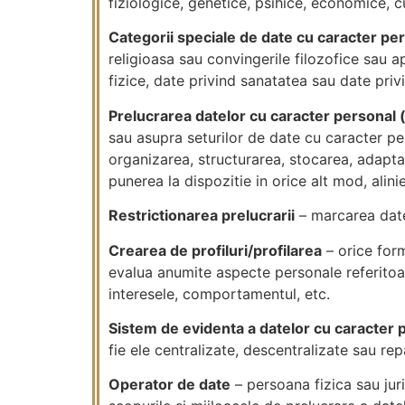
fiziologice, genetice, psihice, economice, c
Categorii speciale de date cu caracter pe
religioasa sau convingerile filozofice sau 
fizice, date privind sanatatea sau date priv
Prelucrarea datelor cu caracter personal 
sau asupra seturilor de date cu caracter per
organizarea, structurarea, stocarea, adapta
punerea la dispozitie in orice alt mod, alin
Restrictionarea prelucrarii
– marcarea datel
Crearea de profiluri/profilarea
– orice form
evalua anumite aspecte personale referitoar
interesele, comportamentul, etc.
Sistem de evidenta a datelor cu caracter 
fie ele centralizate, descentralizate sau rep
Operator de date
– persoana fizica sau juri