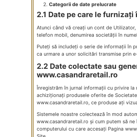
Categorii de date prelucrate
2.1 Date pe care le furnizați
Atunci când vă creați un cont de Utilizator,
telefon mobil, denumirea societății în numele
Puteți să includeți o serie de informații în 
ca urmare a unor solicitări transmise prin e
2.2 Date colectate sau gene
www.casandraretail.ro
Înregistrăm în jurnal informații cu privire l
achiziționați produsele oferite de Societate
www.casandraretail.ro, ce produse ați vizua
Sistemele noastre colectează în mod automa
www.casandraretail.ro și cum putem să ne î
computerului cu care accesați Pagina www.ca
Site.