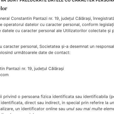
elor
General Constantin Pantazi nr. 19, județul Călărași, înregistra
peratorul datelor cu caracter personal, conform legislație
 datele cu caracter personal ale Utilizatorilor colectate și p
cu caracter personal, Societatea și-a desemnat un responsab
folosind următoarele date de contact:
in Pantazi nr. 19, județul Călărași
l.com
i privind o persoana fizica identificata sau identificabila (
dentificata, direct sau indirect, in special prin referire la
un
alizare, un identificator online sau
unul sau mai multe eleme