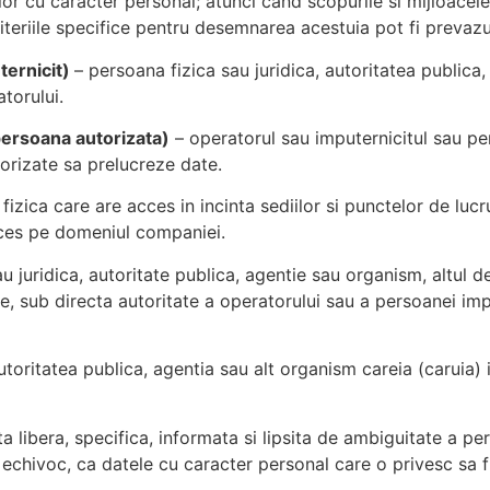
or cu caracter personal; atunci cand scopurile si mijloacele 
iteriile specifice pentru desemnarea acestuia pot fi prevazut
ternicit)
– persoana fizica sau juridica, autoritatea publica
torului.
persoana autorizata)
– operatorul sau imputernicitul sau pe
torizate sa prelucreze date.
izica care are acces in incinta sediilor si punctelor de lucru
acces pe domeniul companiei.
 juridica, autoritate publica, agentie sau organism, altul 
e, sub directa autoritate a operatorului sau a persoanei imp
utoritatea publica, agentia sau alt organism careia (caruia) 
a libera, specifica, informata si lipsita de ambiguitate a p
a echivoc, ca datele cu caracter personal care o privesc sa f