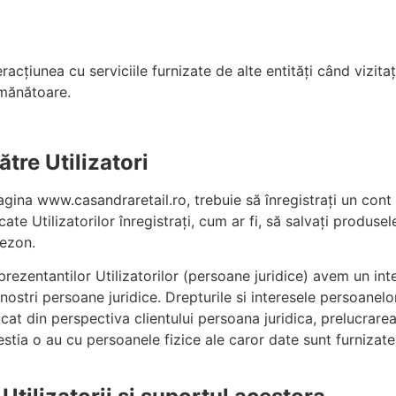
racțiunea cu serviciile furnizate de alte entități când vizitați
mănătoare.
ătre Utilizatori
gina www.casandraretail.ro, trebuie să înregistrați un cont 
te Utilizatorilor înregistrați, cum ar fi, să salvați produsele
sezon.
eprezentantilor Utilizatorilor (persoane juridice) avem un i
ostri persoane juridice. Drepturile si interesele persoanelor f
ucat din perspectiva clientului persoana juridica, prelucrare
stia o au cu persoanele fizice ale caror date sunt furnizate