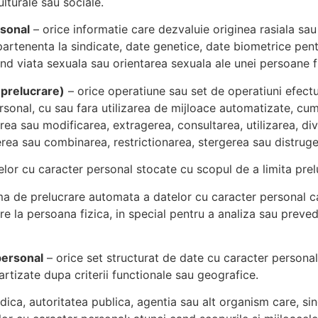
ulturale sau sociale.
rsonal
– orice informatie care dezvaluie originea rasiala sau 
apartenenta la sindicate, date genetice, date biometrice pen
ind viata sexuala sau orientarea sexuala ale unei persoane f
(prelucrare)
– orice operatiune sau set de operatiuni efect
sonal, cu sau fara utilizarea de mijloace automatizate, cum 
rea sau modificarea, extragerea, consultarea, utilizarea, di
ierea sau combinarea, restrictionarea, stergerea sau distruge
or cu caracter personal stocate cu scopul de a limita prelu
a de prelucrare automata a datelor cu caracter personal ca
e la persoana fizica, in special pentru a analiza sau preved
personal
– orice set structurat de date cu caracter personal 
artizate dupa criterii functionale sau geografice.
dica, autoritatea publica, agentia sau alt organism care, si