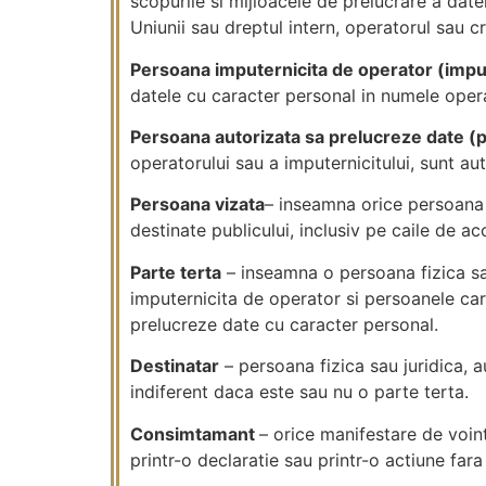
scopurile si mijloacele de prelucrare a datel
Uniunii sau dreptul intern, operatorul sau cr
Persoana imputernicita de operator (impu
datele cu caracter personal in numele opera
Persoana autorizata sa prelucreze date (
operatorului sau a imputernicitului, sunt au
Persoana vizata
– inseamna orice persoana f
destinate publicului, inclusiv pe caile de 
Parte terta
– inseamna o persoana fizica sau
imputernicita de operator si persoanele car
prelucreze date cu caracter personal.
Destinatar
– persoana fizica sau juridica, a
indiferent daca este sau nu o parte terta.
Consimtamant
– orice manifestare de voint
printr-o declaratie sau printr-o actiune far