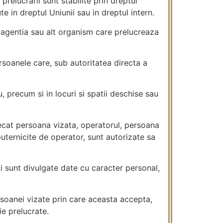
prelucrarii sunt stabilite prin dreptul
e in dreptul Uniunii sau in dreptul intern.
, agentia sau alt organism care prelucreaza
rsoanele care, sub autoritatea directa a
, precum si in locuri si spatii deschise sau
decat persoana vizata, operatorul, persoana
uternicite de operator, sunt autorizate sa
ii sunt divulgate date cu caracter personal,
ersoanei vizate prin care aceasta accepta,
ie prelucrate.