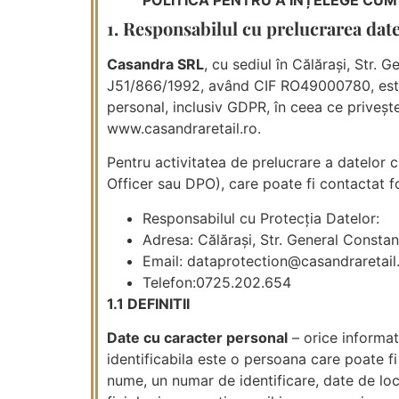
1. Responsabilul cu prelucrarea dat
Casandra SRL
, cu sediul în Călărași, Str. 
J51/866/1992, având CIF RO49000780, este o
personal, inclusiv GDPR, în ceea ce privește
www.casandraretail.ro.
Pentru activitatea de prelucrare a datelor 
Officer sau DPO), care poate fi contactat 
Responsabilul cu Protecția Datelor:
Adresa: Călărași, Str. General Constant
Email: dataprotection@casandraretai
Telefon:0725.202.654
1.1 DEFINITII
Date cu caracter personal
– orice informati
identificabila este o persoana care poate fi i
nume, un numar de identificare, date de loc