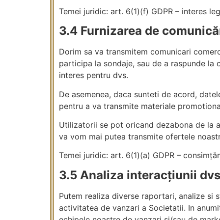
Temei juridic: art. 6(1)(f) GDPR – interes le
3.4 Furnizarea de comunică
Dorim sa va transmitem comunicari comercial
participa la sondaje, sau de a raspunde la 
interes pentru dvs.
De asemenea, daca sunteti de acord, datele 
pentru a va transmite materiale promotional
Utilizatorii se pot oricand dezabona de la
va vom mai putea transmite ofertele noastre
Temei juridic: art. 6(1)(a) GDPR – consimț
3.5 Analiza interacțiunii dv
Putem realiza diverse raportari, analize si s
activitatea de vanzari a Societatii. In anum
echipele noastre de vanzari si/sau de marke