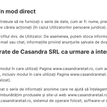
 în mod direct
 trebuie să ne furnizați o serie de date, cum ar fi: nume, pr
 căreia acționați (în cazul Utilizatorilor persoane juridice).
profilul dvs. de Utilizator. De asemenea, putem stoca informaț
-mail sau chat, informațiile privind anunțurile salvate de dvs
rate de Casandra SRL ca urmare a inter
a modul în care utilizați Pagina www.casandraretail.ro, cum a
, inclusiv modul în care utilizați Pagina www.casandraretail
lizat).
t o serie de informații anonime care ne ajută să înțelegem
mbunătățim produsele și site-ul web www.casandraretail.ro
sandraretail.ro, sistemul de operare folosit, software-ul d