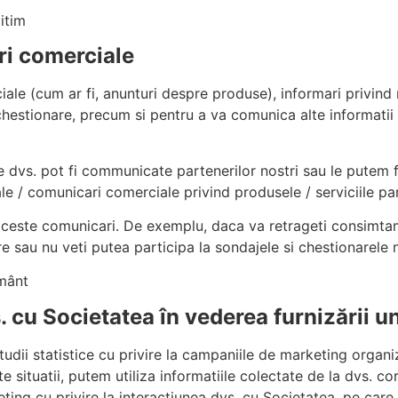
gitim
ri comerciale
e (cum ar fi, anunturi despre produse), informari privind no
chestionare, precum si pentru a va comunica alte informatii
dvs. pot fi communicate partenerilor nostri sau le putem fol
e / comunicari comerciale privind produsele / serviciile par
 aceste comunicari. De exemplu, daca va retrageti consimt
 sau nu veti putea participa la sondajele si chestionarele 
ământ
s. cu Societatea în vederea furnizării 
tudii statistice cu privire la campaniile de marketing organi
ite situatii, putem utiliza informatiile colectate de la dvs. 
ting cu privire la interactiunea dvs. cu Societatea, pe care 