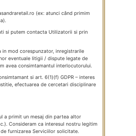
asandraretail.ro (ex: atunci când primim
a).
ti si putem contacta Utilizatorii si prin
a in mod corespunzator, inregistrarile
nor eventuale litigii / dispute legate de
vom avea consimtamantul interlocutorului.
consimtamant si art. 6(1)(f) GDPR – interes
stitie, efectuarea de cercetari disciplinare
rul a primit un mesaj din partea altor
 etc.). Consideram ca interesul nostru legitim
de furnizarea Serviciilor solicitate.