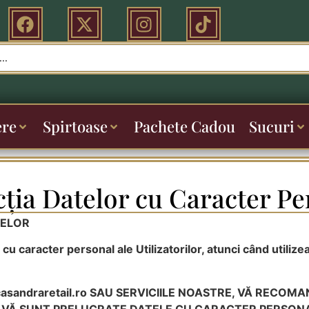
ere
Spirtoase
Pachete Cadou
Sucuri
cția Datelor cu Caracter Pe
TELOR
u caracter personal ale Utilizatorilor, atunci când utili
casandraretail.ro SAU SERVICIILE NOASTRE, VĂ RECOM
M VĂ SUNT PRELUCRATE DATELE CU CARACTER PERSON