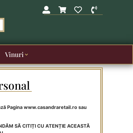
Vinuri
rsonal
zează Pagina www.casandraretail.ro sau
ANDĂM SĂ CITIȚI CU ATENȚIE ACEASTĂ
AL.