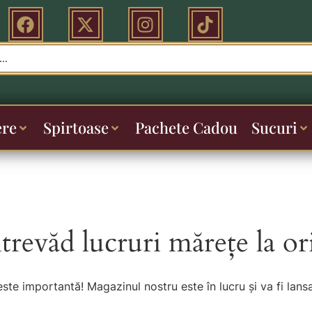
ere
Spirtoase
Pachete Cadou
Sucuri
ntrevăd lucruri mărețe la or
este importantă! Magazinul nostru este în lucru și va fi lansa