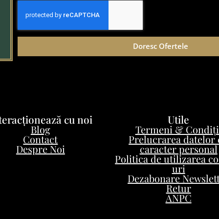
Doresc Ofertele
teracționează cu noi
Utile
Blog
Termeni & Condiți
Contact
Prelucrarea datelor
Despre Noi
caracter personal
Politica de utilizarea c
uri
Dezabonare Newslet
Retur
ANPC