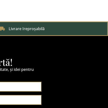
Livrare Ireproșabilă
rtă!
itate, și idei pentru