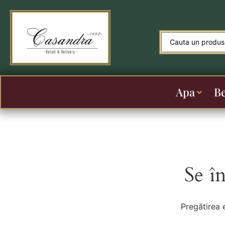
Apa
B
Se î
Pregătirea 