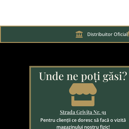
Distribuitor Oficial
Unde ne poți găsi?
Strada Grivița Nr. 91
Pentru clienții ce doresc să facă o vizită
magazinului nostru fizic!