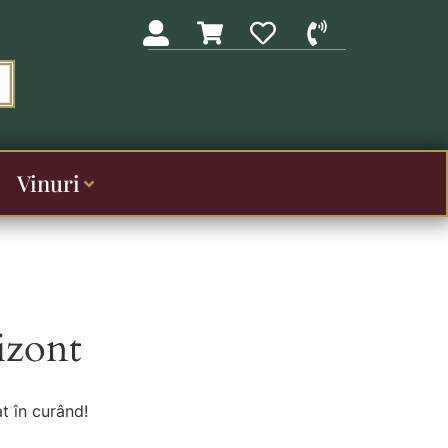
Vinuri
izont
t în curând!