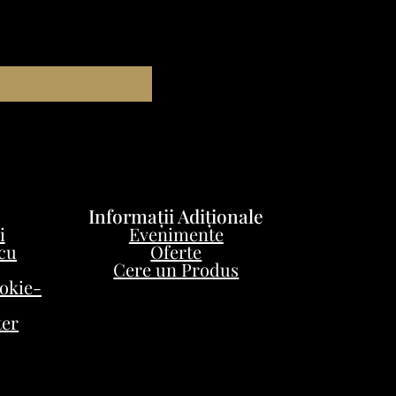
Informații Adiționale
i
Evenimente
 cu
Oferte
Cere un Produs
ookie-
ter