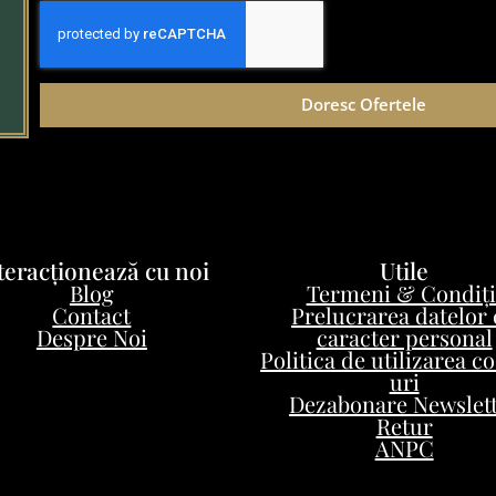
Doresc Ofertele
teracționează cu noi
Utile
Blog
Termeni & Condiți
Contact
Prelucrarea datelor
Despre Noi
caracter personal
Politica de utilizarea c
uri
Dezabonare Newslet
Retur
ANPC