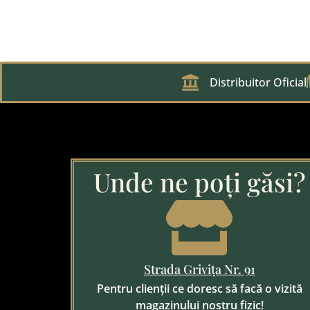
Distribuitor Oficial
Unde ne poți găsi?
Strada Grivița Nr. 91
Pentru clienții ce doresc să facă o vizită
magazinului nostru fizic!