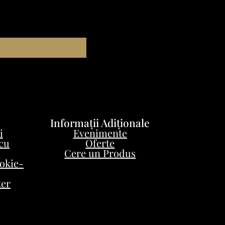
Informații Adiționale
i
Evenimente
 cu
Oferte
Cere un Produs
ookie-
ter