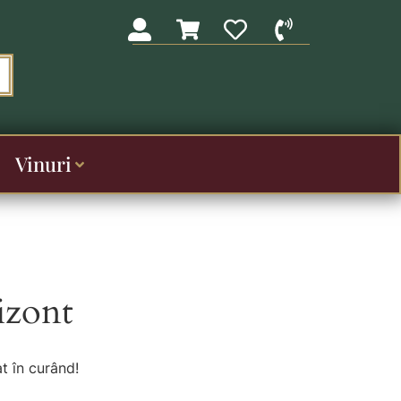
Vinuri
izont
t în curând!