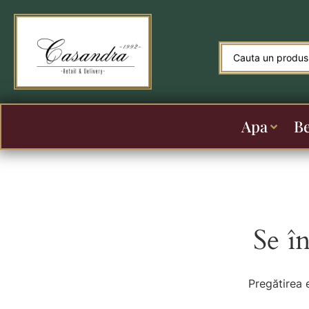
Apa
B
Se î
Pregătirea 