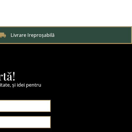
Livrare Ireproșabilă
rtă!
itate, și idei pentru