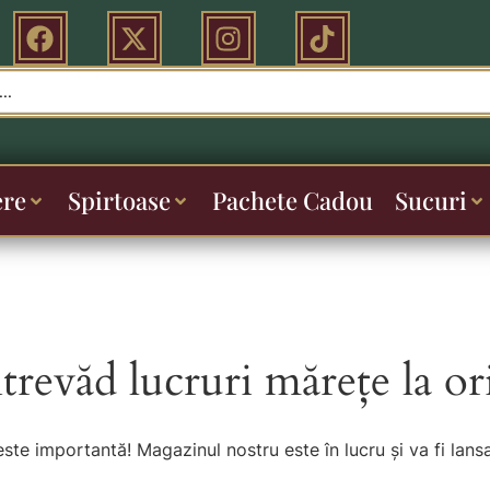
ere
Spirtoase
Pachete Cadou
Sucuri
ntrevăd lucruri mărețe la or
este importantă! Magazinul nostru este în lucru și va fi lansa