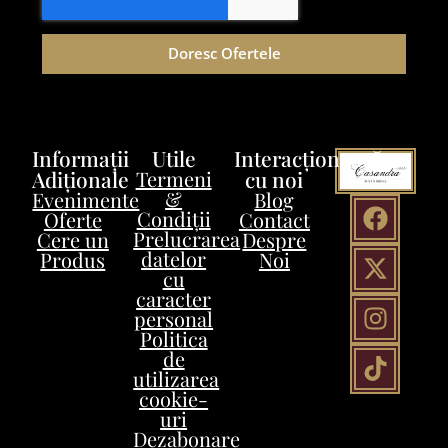
Doresc Ofertele
Informații
Utile
Interacționează
Adiționale
Termeni
cu noi
&
Evenimente
Blog
Condiții
Oferte
Contact
Prelucrarea
Cere un
Despre
datelor
Produs
Noi
cu
caracter
personal
Politica
de
utilizarea
cookie-
uri
Dezabonare