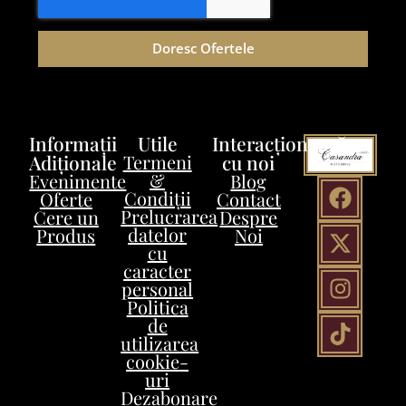
Doresc Ofertele
Informații
Utile
Interacționează
Adiționale
Termeni
cu noi
&
Evenimente
Blog
Condiții
Oferte
Contact
Prelucrarea
Cere un
Despre
datelor
Produs
Noi
cu
caracter
personal
Politica
de
utilizarea
cookie-
uri
Dezabonare