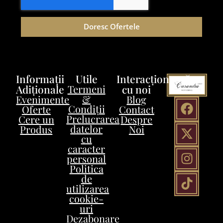
Doresc Ofertele
Informații
Utile
Interacționează
Adiționale
Termeni
cu noi
&
Evenimente
Blog
Condiții
Oferte
Contact
Prelucrarea
Cere un
Despre
datelor
Produs
Noi
cu
caracter
personal
Politica
de
utilizarea
cookie-
uri
Dezabonare