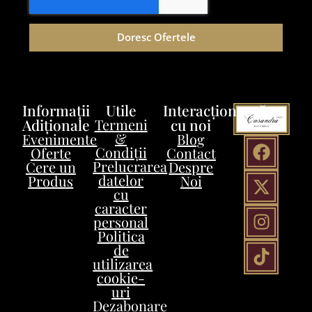
Doresc Ofertele
Informații
Utile
Interacționează
Adiționale
Termeni
cu noi
&
Evenimente
Blog
Condiții
Oferte
Contact
Prelucrarea
Cere un
Despre
datelor
Produs
Noi
cu
caracter
personal
Politica
de
utilizarea
cookie-
uri
Dezabonare