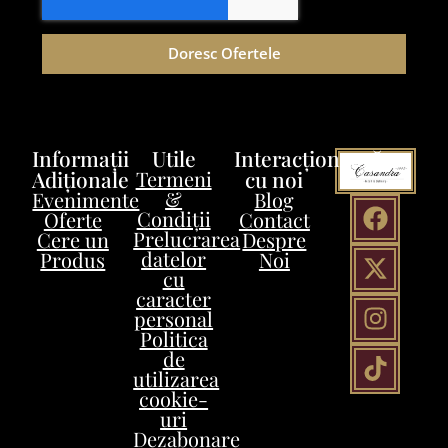
Doresc Ofertele
Informații
Utile
Interacționează
Adiționale
Termeni
cu noi
&
Evenimente
Blog
Condiții
Oferte
Contact
Prelucrarea
Cere un
Despre
datelor
Produs
Noi
cu
caracter
personal
Politica
de
utilizarea
cookie-
uri
Dezabonare