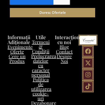
Doresc Ofertele
Informații
Utile
Interacționează
Adiționale
Termeni
cu noi
&
Evenimente
Blog
Condiții
Oferte
Contact
Prelucrarea
Cere un
Despre
datelor
Produs
Noi
cu
caracter
personal
Politica
de
utilizarea
cookie-
uri
Dezabonare