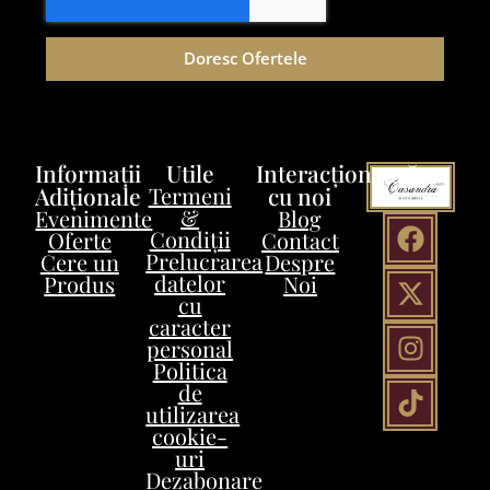
Doresc Ofertele
Informații
Utile
Interacționează
Adiționale
Termeni
cu noi
&
Evenimente
Blog
Condiții
Oferte
Contact
Prelucrarea
Cere un
Despre
datelor
Produs
Noi
cu
caracter
personal
Politica
de
utilizarea
cookie-
uri
Dezabonare