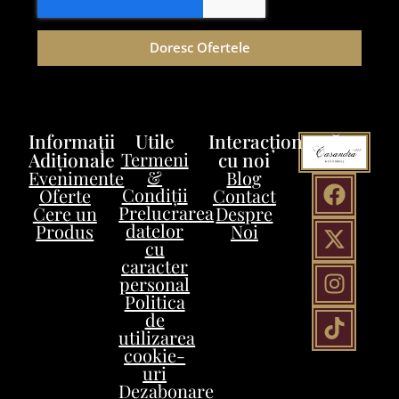
Doresc Ofertele
Informații
Utile
Interacționează
Adiționale
Termeni
cu noi
&
Evenimente
Blog
Condiții
Oferte
Contact
Prelucrarea
Cere un
Despre
datelor
Produs
Noi
cu
caracter
personal
Politica
de
utilizarea
cookie-
uri
Dezabonare