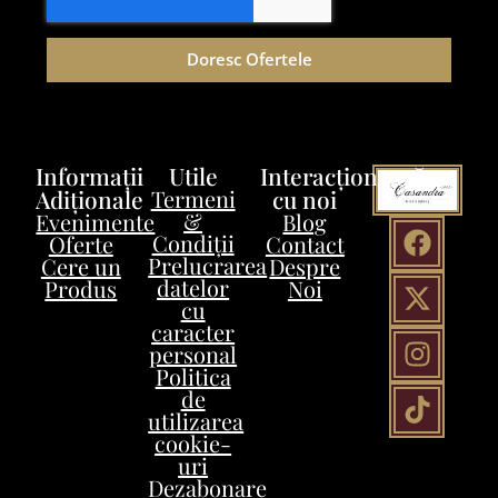
Doresc Ofertele
Informații
Utile
Interacționează
Adiționale
Termeni
cu noi
&
Evenimente
Blog
Condiții
Oferte
Contact
Prelucrarea
Cere un
Despre
datelor
Produs
Noi
cu
caracter
personal
Politica
de
utilizarea
cookie-
uri
Dezabonare