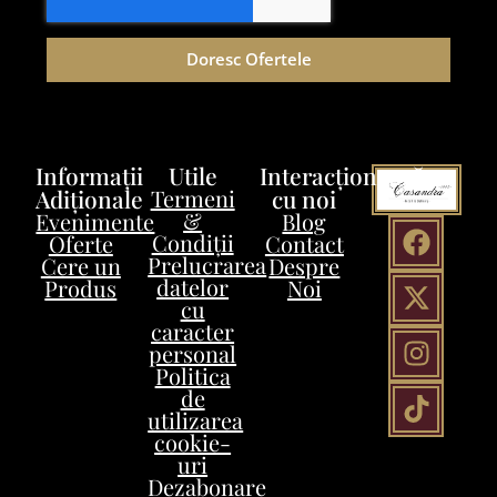
Doresc Ofertele
Informații
Utile
Interacționează
Adiționale
Termeni
cu noi
&
Evenimente
Blog
Condiții
Oferte
Contact
Prelucrarea
Cere un
Despre
datelor
Produs
Noi
cu
caracter
personal
Politica
de
utilizarea
cookie-
uri
Dezabonare