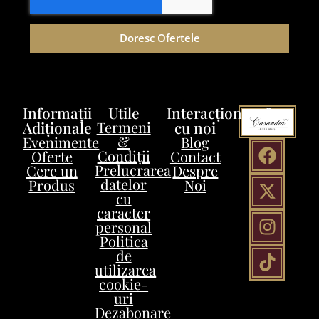
Doresc Ofertele
Informații
Utile
Interacționează
Adiționale
Termeni
cu noi
&
Evenimente
Blog
Condiții
Oferte
Contact
Prelucrarea
Cere un
Despre
datelor
Produs
Noi
cu
caracter
personal
Politica
de
utilizarea
cookie-
uri
Dezabonare