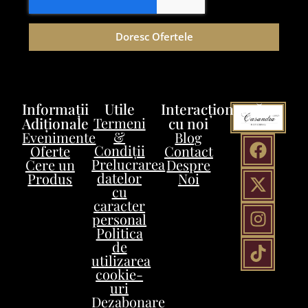
Doresc Ofertele
Informații
Utile
Interacționează
Adiționale
Termeni
cu noi
&
Evenimente
Blog
Condiții
Oferte
Contact
Prelucrarea
Cere un
Despre
datelor
Produs
Noi
cu
caracter
personal
Politica
de
utilizarea
cookie-
uri
Dezabonare