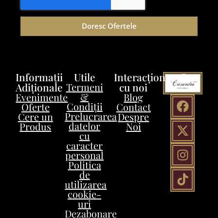
Doresc Ofertele
Informații
Utile
Interacționează
Adiționale
Termeni
cu noi
&
Evenimente
Blog
Condiții
Oferte
Contact
Prelucrarea
Cere un
Despre
datelor
Produs
Noi
cu
caracter
personal
Politica
de
utilizarea
cookie-
uri
Dezabonare