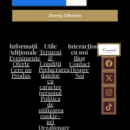
Doresc Ofertele
Informații
Utile
Interacționează
Adiționale
Termeni
cu noi
&
Evenimente
Blog
Condiții
Oferte
Contact
Prelucrarea
Cere un
Despre
datelor
Produs
Noi
cu
caracter
personal
Politica
de
utilizarea
cookie-
uri
Dezabonare