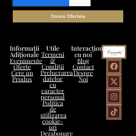
Doresc Ofertele
Informații
Utile
Interacționează
Adiționale
Termeni
cu noi
&
Evenimente
Blog
Condiții
Oferte
Contact
Prelucrarea
Cere un
Despre
datelor
Produs
Noi
cu
caracter
personal
Politica
de
utilizarea
cookie-
uri
Dezabonare