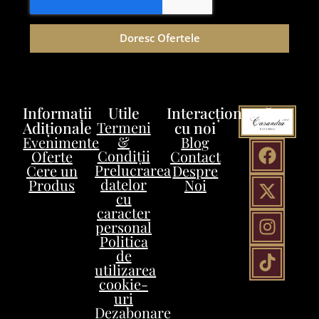
Doresc Ofertele
Informații
Utile
Interacționează
Adiționale
Termeni
cu noi
&
Evenimente
Blog
Condiții
Oferte
Contact
Prelucrarea
Cere un
Despre
datelor
Produs
Noi
cu
caracter
personal
Politica
de
utilizarea
cookie-
uri
Dezabonare