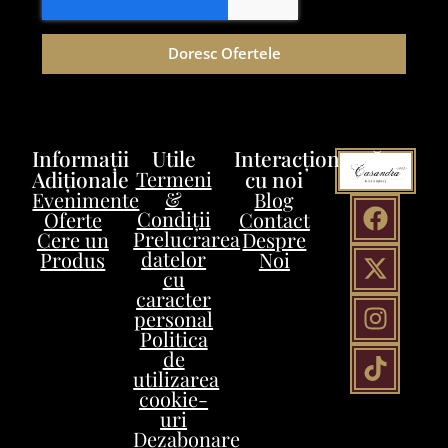
Doresc Ofertele
Informații
Utile
Interacționează
Adiționale
Termeni
cu noi
&
Evenimente
Blog
Condiții
Oferte
Contact
Prelucrarea
Cere un
Despre
datelor
Produs
Noi
cu
caracter
personal
Politica
de
utilizarea
cookie-
uri
Dezabonare