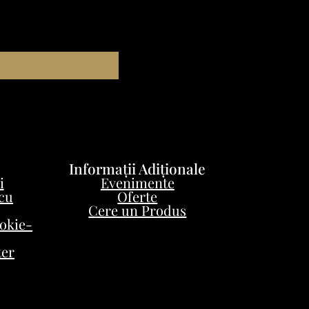
Informații Adiționale
i
Evenimente
 cu
Oferte
Cere un Produs
ookie-
ter