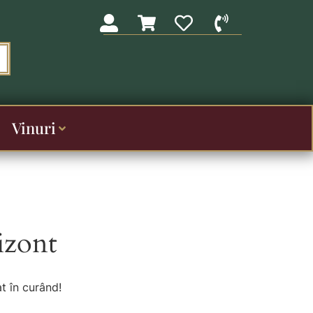
Vinuri
izont
t în curând!