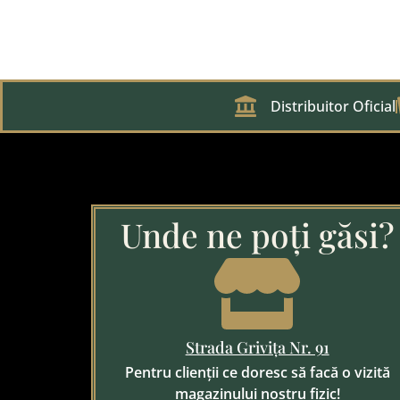
Distribuitor Oficial
Unde ne poți găsi?
Strada Grivița Nr. 91
Pentru clienții ce doresc să facă o vizită
magazinului nostru fizic!