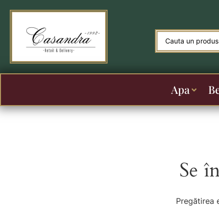
Apa
B
Se î
Pregătirea 