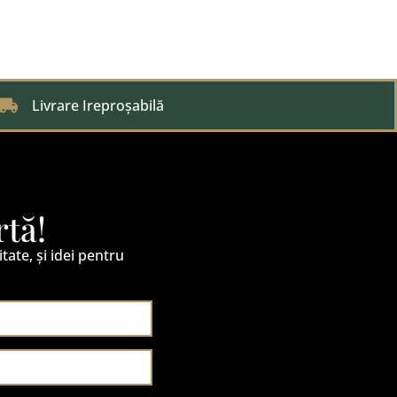
Livrare Ireproșabilă
rtă!
itate, și idei pentru