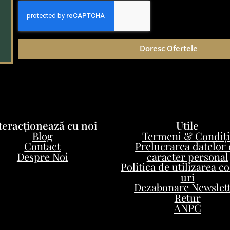
Doresc Ofertele
teracționează cu noi
Utile
Blog
Termeni & Condiți
Contact
Prelucrarea datelor
Despre Noi
caracter personal
Politica de utilizarea c
uri
Dezabonare Newslet
Retur
ANPC