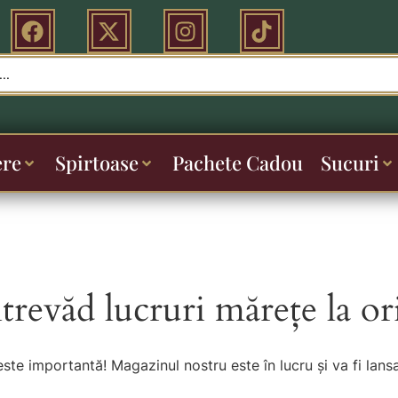
ere
Spirtoase
Pachete Cadou
Sucuri
ntrevăd lucruri mărețe la or
este importantă! Magazinul nostru este în lucru și va fi lansa