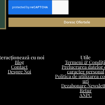
Doresc Ofertele
teracționează cu noi
Utile
Blog
Termeni & Condiți
Contact
Prelucrarea datelor
Despre Noi
caracter personal
Politica de utilizarea c
uri
Dezabonare Newslet
Retur
ANPC