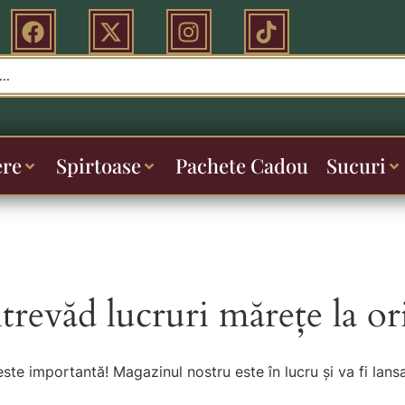
ere
Spirtoase
Pachete Cadou
Sucuri
ntrevăd lucruri mărețe la or
este importantă! Magazinul nostru este în lucru și va fi lansa