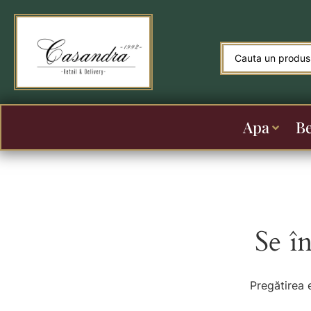
Apa
B
Se î
Pregătirea 