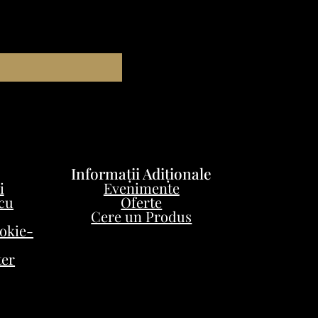
Informații Adiționale
i
Evenimente
 cu
Oferte
Cere un Produs
ookie-
ter