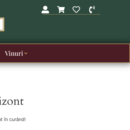
Vinuri
izont
t în curând!