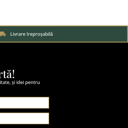
Livrare Ireproșabilă
rtă!
itate, și idei pentru