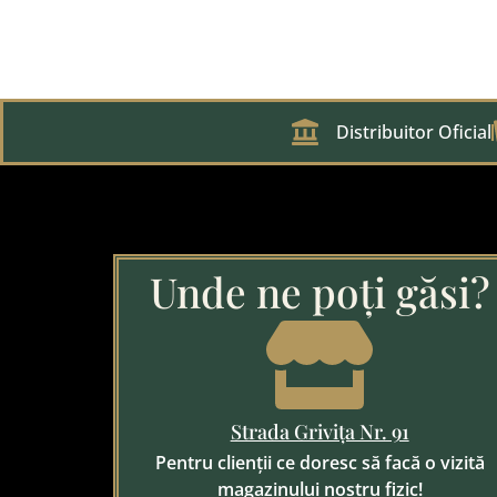
Distribuitor Oficial
Unde ne poți găsi?
Strada Grivița Nr. 91
Pentru clienții ce doresc să facă o vizită
magazinului nostru fizic!