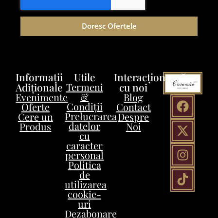
Doresc Ofertele
Informații
Utile
Interacționează
Adiționale
Termeni
cu noi
&
Evenimente
Blog
Condiții
Oferte
Contact
Prelucrarea
Cere un
Despre
datelor
Produs
Noi
cu
caracter
personal
Politica
de
utilizarea
cookie-
uri
Dezabonare