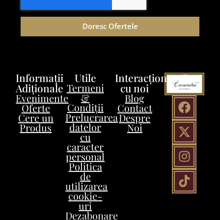
Doresc Ofertele
Informații
Utile
Interacționează
Adiționale
Termeni
cu noi
&
Evenimente
Blog
Condiții
Oferte
Contact
Prelucrarea
Cere un
Despre
datelor
Produs
Noi
cu
caracter
personal
Politica
de
utilizarea
cookie-
uri
Dezabonare