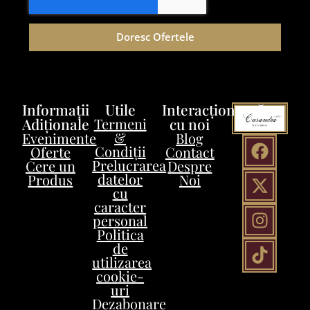
Doresc Ofertele
Informații
Utile
Interacționează
Adiționale
Termeni
cu noi
&
Evenimente
Blog
Condiții
Oferte
Contact
Prelucrarea
Cere un
Despre
datelor
Produs
Noi
cu
caracter
personal
Politica
de
utilizarea
cookie-
uri
Dezabonare