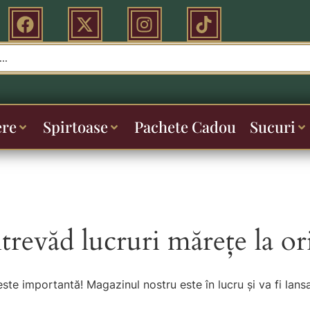
ere
Spirtoase
Pachete Cadou
Sucuri
ntrevăd lucruri mărețe la or
este importantă! Magazinul nostru este în lucru și va fi lansa