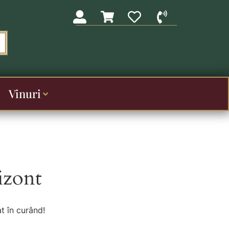
Vinuri
izont
t în curând!