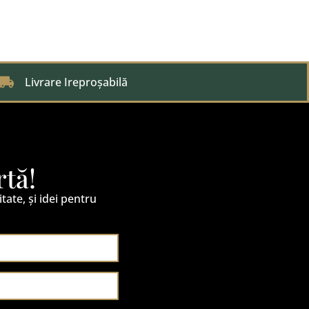
Livrare Ireproșabilă
rtă!
itate, și idei pentru