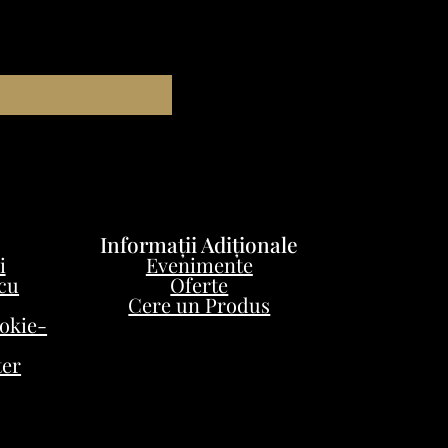
Informații Adiționale
i
Evenimente
 cu
Oferte
Cere un Produs
ookie-
ter