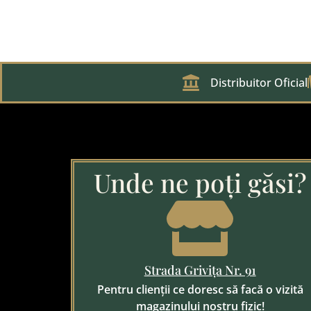
Distribuitor Oficial
Unde ne poți găsi?
Strada Grivița Nr. 91
Pentru clienții ce doresc să facă o vizită
magazinului nostru fizic!