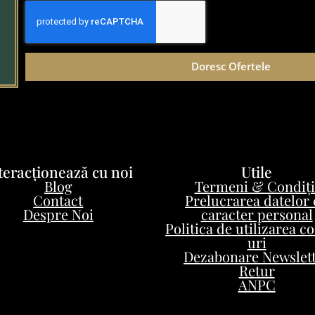
Doresc Ofertele
teracționează cu noi
Utile
Blog
Termeni & Condiți
Contact
Prelucrarea datelor
Despre Noi
caracter personal
Politica de utilizarea c
uri
Dezabonare Newslet
Retur
ANPC