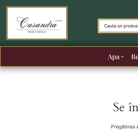
Apa
B
Se î
Pregătirea 