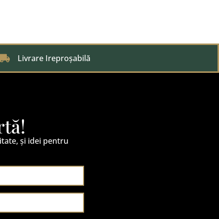
Livrare Ireproșabilă
rtă!
itate, și idei pentru