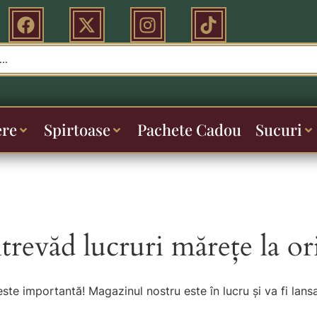
ere
Spirtoase
Pachete Cadou
Sucuri
ntrevăd lucruri mărețe la or
este importantă! Magazinul nostru este în lucru și va fi lansa