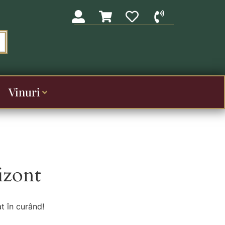
Vinuri
izont
t în curând!