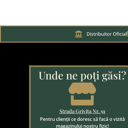
Distribuitor Oficial
Unde ne poți găsi?
Strada Grivița Nr. 91
Pentru clienții ce doresc să facă o vizită
magazinului nostru fizic!