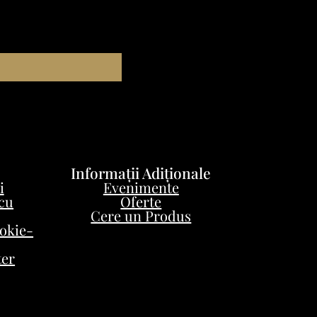
Informații Adiționale
i
Evenimente
 cu
Oferte
Cere un Produs
ookie-
ter