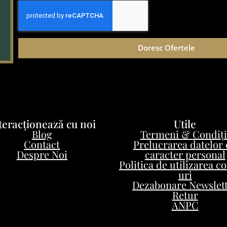
Doresc Ofertele
teracționează cu noi
Utile
Blog
Termeni & Condiți
Contact
Prelucrarea datelor
Despre Noi
caracter personal
Politica de utilizarea c
uri
Dezabonare Newslet
Retur
ANPC