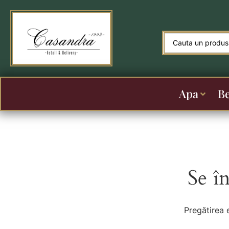
Apa
B
Se î
Pregătirea 