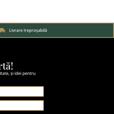
Livrare Ireproșabilă
rtă!
itate, și idei pentru