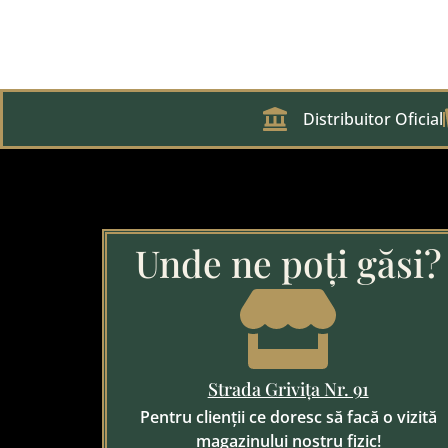
Distribuitor Oficial
Unde ne poți găsi?
Strada Grivița Nr. 91
Pentru clienții ce doresc să facă o vizită
magazinului nostru fizic!