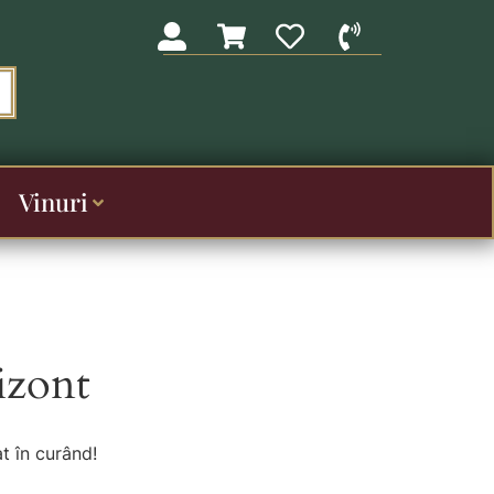
Vinuri
izont
t în curând!