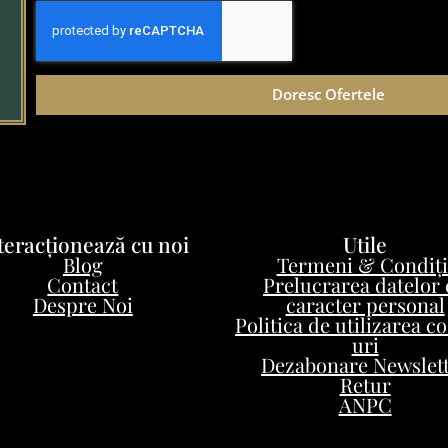
Doresc Ofertele
teracționează cu noi
Utile
Blog
Termeni & Condiți
Contact
Prelucrarea datelor
Despre Noi
caracter personal
Politica de utilizarea c
uri
Dezabonare Newslet
Retur
ANPC