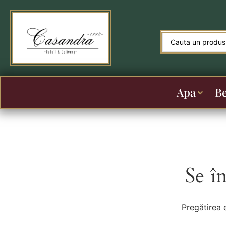
Apa
B
Se î
Pregătirea 