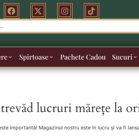
ere
Spirtoase
Pachete Cadou
Sucuri
ntrevăd lucruri mărețe la or
este importantă! Magazinul nostru este în lucru și va fi lansa