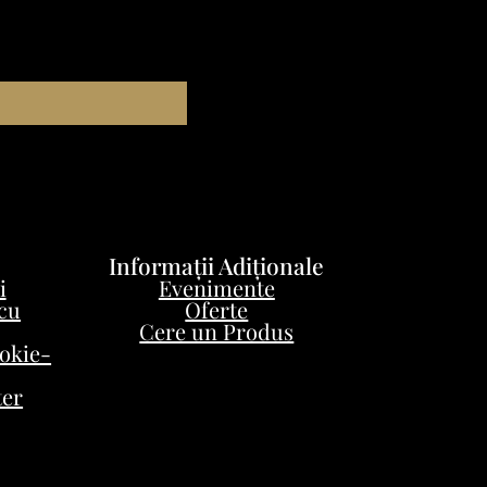
Informații Adiționale
i
Evenimente
 cu
Oferte
Cere un Produs
ookie-
ter