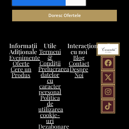
Doresc Ofertele
Informații
Utile
Interacționează
Adiționale
Termeni
cu noi
&
Evenimente
Blog
Condiții
Oferte
Contact
Prelucrarea
Cere un
Despre
datelor
Produs
Noi
cu
caracter
personal
Politica
de
utilizarea
cookie-
uri
Dezabonare