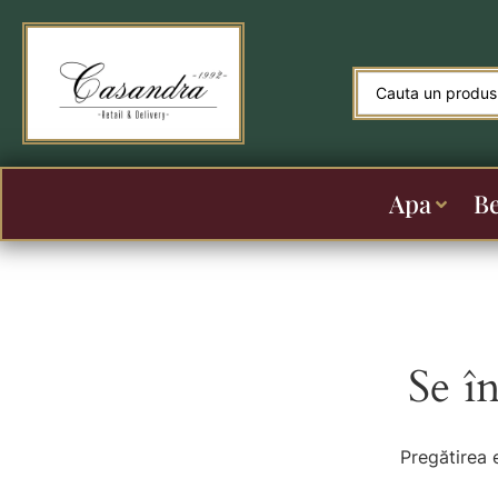
Apa
B
Se î
Pregătirea 