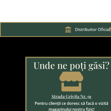
Distribuitor Oficial
Unde ne poți găsi?
Strada Grivița Nr. 91
Pentru clienții ce doresc să facă o vizită
magazinului nostru fizic!