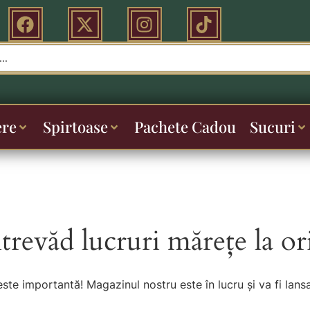
ere
Spirtoase
Pachete Cadou
Sucuri
ntrevăd lucruri mărețe la or
este importantă! Magazinul nostru este în lucru și va fi lansa