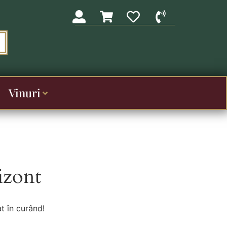
Vinuri
izont
t în curând!