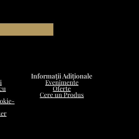
Informații Adiționale
i
Evenimente
 cu
Oferte
Cere un Produs
ookie-
ter