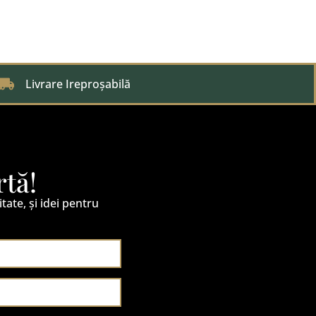
Livrare Ireproșabilă
rtă!
itate, și idei pentru