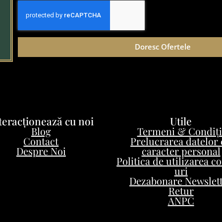
Doresc Ofertele
teracționează cu noi
Utile
Blog
Termeni & Condiți
Contact
Prelucrarea datelor
Despre Noi
caracter personal
Politica de utilizarea c
uri
Dezabonare Newslet
Retur
ANPC